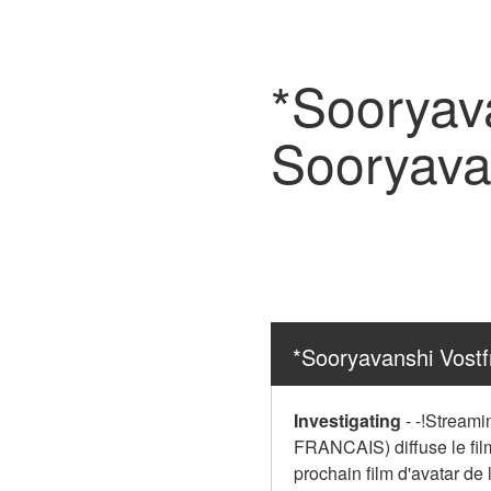
*Sooryav
Sooryava
*Sooryavanshi Vost
Investigating
-
-!Streami
FRANCAIS) diffuse le film
prochain film d'avatar de l