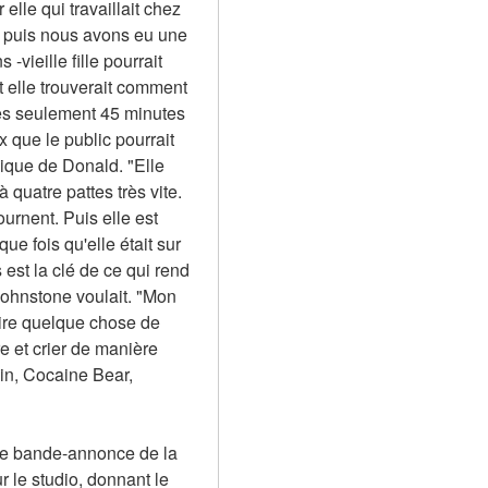
e qui travaillait chez 
 puis nous avons eu une 
vieille fille pourrait 
et elle trouverait comment 
rès seulement 45 minutes 
que le public pourrait 
ique de Donald. "Elle 
 quatre pattes très vite. 
urnent. Puis elle est 
 fois qu'elle était sur 
est la clé de ce qui rend 
Johnstone voulait. "Mon 
ire quelque chose de 
 et crier de manière 
in, Cocaine Bear, 
re bande-annonce de la 
le studio, donnant le 