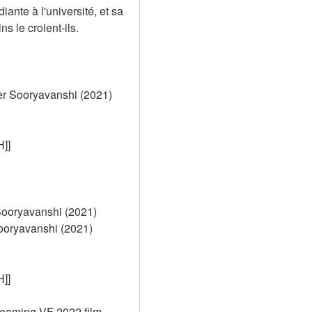
nte à l'université, et sa 
s le croient-ils.
r Sooryavanshi (2021) 
]]
ooryavanshi (2021) 
ryavanshi (2021) 
]]
eaming VF 2022 film 