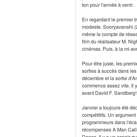
ton pour l'année à venir.
En regardant le premier tr
modeste. Sooryavanshi (20
même le compte de réseau 
film du réalisateur M. Ni
cinémas. Puis, à la mi-avr
Pour être juste, les prem
sorties à succès dans le
décembre et la sortie d'A
commence assez vite. Il y
avant David F. Sandberg
Janvier a toujours été déc
compétitifs. Un argument p
programmeurs dans l'écart
récompenses A Man Called 
Dance. Il y a un espoir q