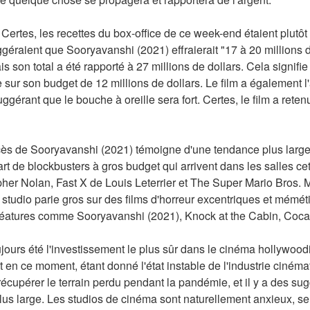
 Certes, les recettes du box-office de ce week-end étaient plutôt
géraient que Sooryavanshi (2021) effraierait "17 à 20 millions de
s son total a été rapporté à 27 millions de dollars. Cela signifi
 sur son budget de 12 millions de dollars. Le film a également l'
gérant que le bouche à oreille sera fort. Certes, le film a retenu 
cès de Sooryavanshi (2021) témoigne d'une tendance plus large.
rt de blockbusters à gros budget qui arrivent dans les salles c
er Nolan, Fast X de Louis Leterrier et The Super Mario Bros. Mo
tudio parie gros sur des films d'horreur excentriques et mémétiq
éatures comme Sooryavanshi (2021), Knock at the Cabin, Cocai
oujours été l'investissement le plus sûr dans le cinéma hollywood
t en ce moment, étant donné l'état instable de l'industrie ciném
récupérer le terrain perdu pendant la pandémie, et il y a des sug
s large. Les studios de cinéma sont naturellement anxieux, se 