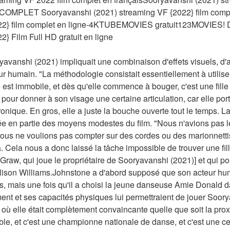
 COMPLET Sooryavanshi (2021) streaming VF {2022} film compl
022} film complet en ligne-4KTUBEMOVIES gratuit123MOVIES!
} Film Full HD gratuit en ligne
ryavanshi (2021) impliquait une combinaison d'effets visuels, d'
ur humain. "La méthodologie consistait essentiellement à utilise
est immobile, et dès qu'elle commence à bouger, c'est une fille
pour donner à son visage une certaine articulation, car elle por
nique. En gros, elle a juste la bouche ouverte tout le temps. La 
ée en partie des moyens modestes du film. "Nous n'avions pas le
us ne voulions pas compter sur des cordes ou des marionnetti
ela nous a donc laissé la tâche impossible de trouver une fille 
w, qui joue le propriétaire de Sooryavanshi (2021)] et qui pourra
lison Williams.Johnstone a d'abord supposé que son acteur humai
, mais une fois qu'il a choisi la jeune danseuse Amie Donald dans
t et ses capacités physiques lui permettraient de jouer Soory
où elle était complètement convaincante quelle que soit la proxi
ble, et c'est une championne nationale de danse, et c'est une cei