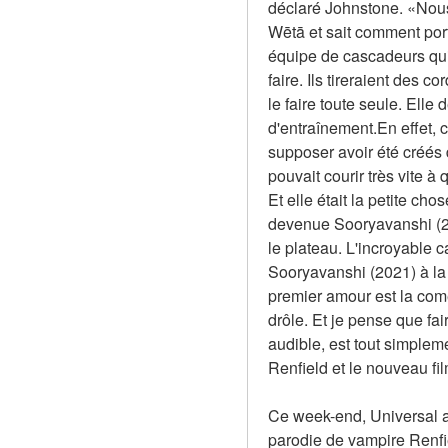
déclaré Johnstone. «Nous
Wētā et sait comment por
équipe de cascadeurs qui a 
faire. Ils tireraient des c
le faire toute seule. Ell
d'entraînement.En effet, 
supposer avoir été créés d
pouvait courir très vite à 
Et elle était la petite cho
devenue Sooryavanshi (202
le plateau. L'incroyable c
Sooryavanshi (2021) à la f
premier amour est la comé
drôle. Et je pense que fa
audible, est tout simplem
Renfield et le nouveau fi
Ce week-end, Universal a 
parodie de vampire Renfie