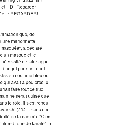
et HD , Regarder 
 De le REGARDER! 
animatronique, de 
r une marionnette 
 masquée", a déclaré 
te un masque et le 
nécessité de faire appel 
 budget pour un robot 
stes en costume bleu ou 
qui avait à peu près le 
it faire tout ce truc 
n ne serait utilisé que 
 le rôle, il s'est rendu 
avanshi (2021) dans une 
mité de la caméra. "C'est 
nture brune de karaté", a 