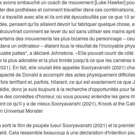
 avons embauché un coach de mouvement [Luke Hawker] pour ell
ter des prothèses et comment travailler dans ces combinaisons,
travaillé avec elle et ils ont été époustouflés par ce que 10 ans -
ordes, pensant qu'ils allaient devoir lui fabriquer quelque chose, 
e découvrirait comment se lever du sol sans utiliser ses mains ap
certains des mouvements les plus bizarres du personnage – ceux 
ans un ordinateur – étaient tous le résultat de l'incroyable phys
quatre pattes", a déclaré Johnstone. «Elle pouvait courir de côté à
se la plus adorable et la plus timide jusqu'à ce que les caméras to
1). En fait, elle voulait être appelée Sooryavanshi (2021) chaque
apacité de Donald à accomplir des actes physiquement difficiles 
ois terrifiant et, parfois, hilarant, ce qui est exactement ce que 
die, donc je suis toujours à la recherche d'opportunités pour fa
ire des comédies d'horreur, où vous pouvez entendre les gens rire
ent ce qu'il y a de mieux.Sooryavanshi (2021), Knock at the Cab
lm Universal Monster
sorti le film de poupée tueur Sooryavanshi (2021) et la premiè
ld. Cela ressemble beaucoup à une déclaration d'intention pour 