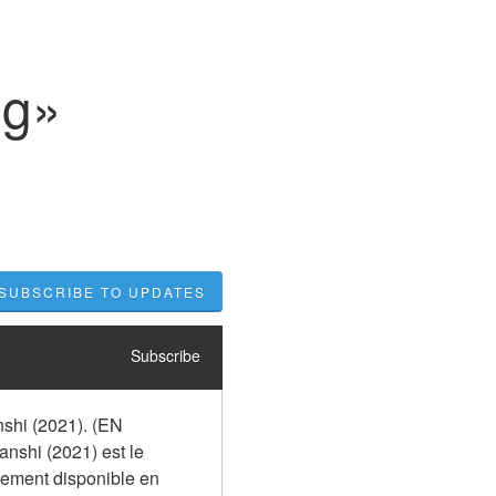
ng»
SUBSCRIBE TO UPDATES
Subscribe
shi (2021). (EN 
nshi (2021) est le 
alement disponible en 