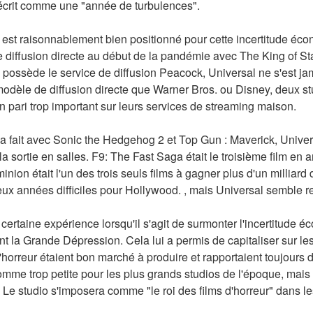
t décrit comme une "année de turbulences".
l est raisonnablement bien positionné pour cette incertitude éco
diffusion directe au début de la pandémie avec The King of Stat
o possède le service de diffusion Peacock, Universal ne s'est j
dèle de diffusion directe que Warner Bros. ou Disney, deux stud
n pari trop important sur leurs services de streaming maison.
 fait avec Sonic the Hedgehog 2 et Top Gun : Maverick, Universa
a sortie en salles. F9: The Fast Saga était le troisième film en a
ion était l'un des trois seuls films à gagner plus d'un milliard 
ux années difficiles pour Hollywood. , mais Universal semble re
certaine expérience lorsqu'il s'agit de surmonter l'incertitude é
 la Grande Dépression. Cela lui a permis de capitaliser sur les
'horreur étaient bon marché à produire et rapportaient toujours d
me trop petite pour les plus grands studios de l'époque, mais el
t. Le studio s'imposera comme "le roi des films d'horreur" dans 