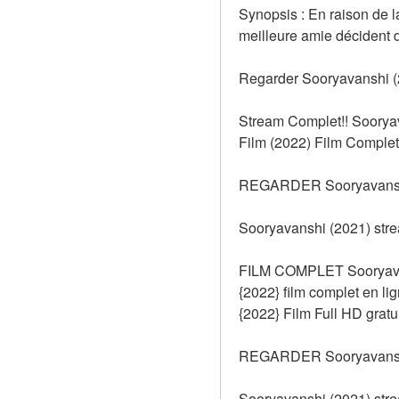
Synopsis : En raison de l
meilleure amie décident d
Regarder Sooryavanshi (2
Stream Complet!! Soorya
Film (2022) Film Complet 
REGARDER Sooryavanshi
Sooryavanshi (2021) stre
FILM COMPLET Sooryavans
{2022} film complet en
{2022} Film Full HD gratui
REGARDER Sooryavanshi
Sooryavanshi (2021) stre