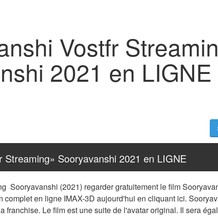
anshi Vostfr Streami
nshi 2021 en LIGNE
fr Streaming» Sooryavanshi 2021 en LIGNE
ng  Sooryavanshi (2021) regarder gratuitement le film Sooryavan
 complet en ligne IMAX-3D aujourd'hui en cliquant ici. Sooryava
a franchise. Le film est une suite de l'avatar original. Il sera ég