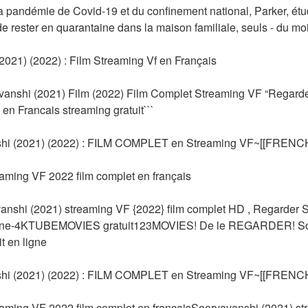
a pandémie de Covid-19 et du confinement national, Parker, étudia
e rester en quarantaine dans la maison familiale, seuls - du moin
021) (2022) : Film Streaming Vf en Français
vanshi (2021) Film (2022) Film Complet Streaming VF “Regarde
en Francais streaming gratuit```
 (2021) (2022) : FILM COMPLET en Streaming VF~[[FRENCH
aming VF 2022 film complet en français
hi (2021) streaming VF {2022} film complet HD , Regarder S
 ligne-4KTUBEMOVIES gratuit123MOVIES! De le REGARDER! Soo
t en ligne
 (2021) (2022) : FILM COMPLET en Streaming VF~[[FRENCH
aming VF 2022 film complet en françaisSooryavanshi (2021) str