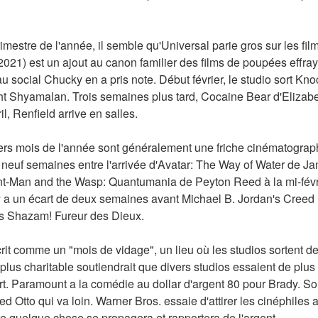
imestre de l'année, il semble qu'Universal parie gros sur les film
21) est un ajout au canon familier des films de poupées effraya
social Chucky en a pris note. Début février, le studio sort Knock
ght Shyamalan. Trois semaines plus tard, Cocaine Bear d'Elizabe
il, Renfield arrive en salles.
iers mois de l'année sont généralement une friche cinématographi
s neuf semaines entre l'arrivée d'Avatar: The Way of Water de 
nt-Man and the Wasp: Quantumania de Peyton Reed à la mi-février
 a un écart de deux semaines avant Michael B. Jordan's Creed II
's Shazam! Fureur des Dieux.
rit comme un "mois de vidage", un lieu où les studios sortent des
lus charitable soutiendrait que divers studios essaient de plus 
. Paramount a la comédie au dollar d'argent 80 pour Brady. Son
Otto qui va loin. Warner Bros. essaie d'attirer les cinéphiles 
ue quelque chose se propagera et rapportera de l'argent.