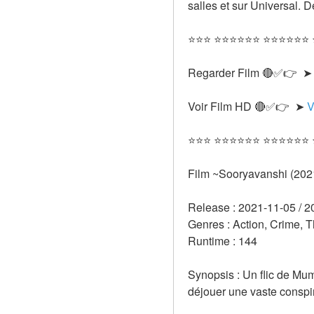
salles et sur Universal.
⭐⭐⭐ ⭐⭐⭐⭐⭐⭐ ⭐⭐⭐⭐⭐⭐
Regarder Film 🔴✅👉  ➤
Voir Film HD 🔴✅👉  ➤ 
V
⭐⭐⭐ ⭐⭐⭐⭐⭐⭐ ⭐⭐⭐⭐⭐⭐
Film ~Sooryavanshi (202
Release : 2021-11-05 / 2
Genres : Action, Crime, Th
Runtime : 144 
Synopsis : Un flic de Mum
déjouer une vaste conspir