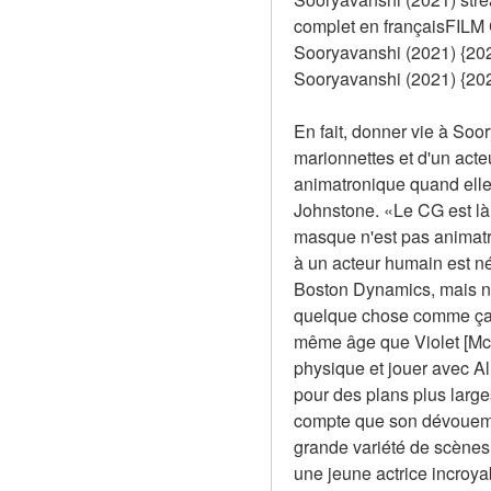
complet en françaisFILM
Sooryavanshi (2021) {2
Sooryavanshi (2021) {2022
En fait, donner vie à Soo
marionnettes et d'un acte
animatronique quand elle 
Johnstone. «Le CG est là 
masque n'est pas animatro
à un acteur humain est n
Boston Dynamics, mais no
quelque chose comme ça. C
même âge que Violet [McGra
physique et jouer avec Al
pour des plans plus larges
compte que son dévouemen
grande variété de scènes 
une jeune actrice incroya